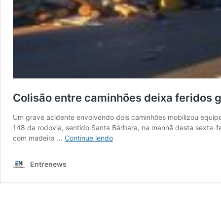
Colisão entre caminhões deixa feridos
Um grave acidente envolvendo dois caminhões mobilizou equipes 
148 da rodovia, sentido Santa Bárbara, na manhã desta sex
Colisão
com madeira …
Continue lendo
entre
caminhões
Entrenews
deixa
feridos
graves
na
SP-
304