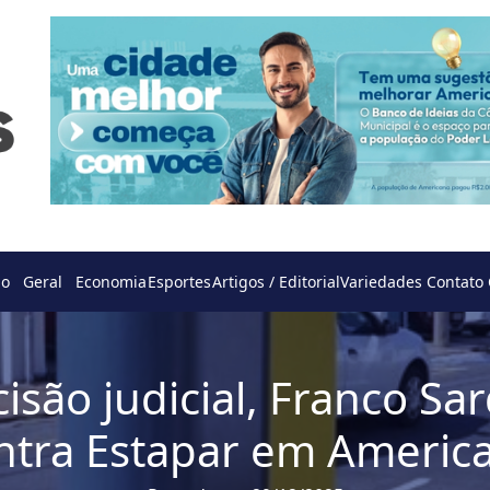
do
Geral
Economia
Esportes
Artigos / Editorial
Variedades
Contato
isão judicial, Franco Sar
ntra Estapar em Americ