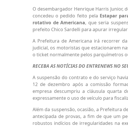
O desembargador Henrique Harris Junior, do
concedeu o pedido feito pela
Estapar pa
rotativo de Americana
, que seria suspen
prefeito Chico Sardelli para apurar irregula
A Prefeitura de Americana irá recorrer da
judicial, os motoristas que estacionarem n
o ticket normalmente pelos parquímetros ou 
RECEBA AS NOTÍCIAS DO ENTRENEWS NO S
A suspensão do contrato e do serviço havia
12 de dezembro após a comissão formada 
empresa descumpriu a cláusula quarta do
expressamente o uso de veículo para fiscali
Além da suspensão, ocasião, a Prefeitura 
antecipada de provas, a fim de que um per
robustos indícios de irregularidades na e