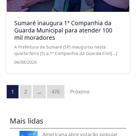
Sumaré inaugura 1ª Companhia da
Guarda Municipal para atender 100
mil moradores
A Prefeitura de Sumaré (SP) inaugurou nesta
quarta-feira (5) a 1ª Companhia da Guarda Civil[...]
06/08/2026
Paginação
de
1
2
…
476
Próximo
posts
Mais lidas
Americana abre votação popular