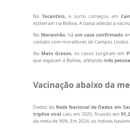
No
Tocantins
, o surto começou em
Cam
estiveram na Bolívia. A baixa adesão à vacina
No
Maranhão
, há
um caso confirmado
e
contato com moradores de Campos Lindos.
No
Mato Grosso
, os casos surgiram em
P
que viajaram à Bolívia, afetando
três pesso
Vacinação abaixo da me
Dados da
Rede Nacional de Dados em Sa
tríplice viral
caiu em 2025, ficando em
91,
da meta de 95%. Em 2024, os índices haviam