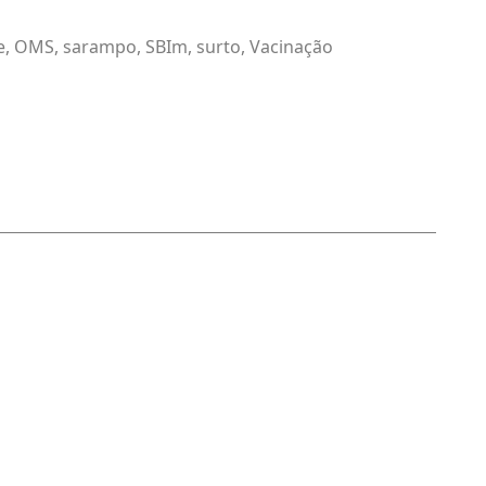
e
,
OMS
,
sarampo
,
SBIm
,
surto
,
Vacinação