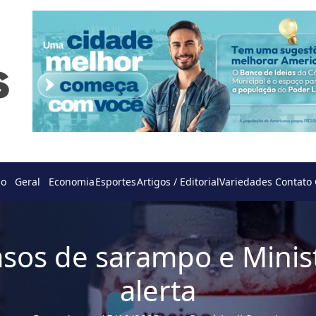
do
Geral
Economia
Esportes
Artigos / Editorial
Variedades
Contato
casos de sarampo e Minis
alerta