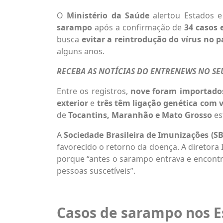
O
Ministério da Saúde
alertou Estados e
sarampo
após a confirmação de
34 casos 
busca
evitar a reintrodução do vírus no p
alguns anos.
RECEBA AS NOTÍCIAS DO ENTRENEWS NO S
Entre os registros,
nove foram importado
exterior
e
três têm ligação genética com 
de
Tocantins, Maranhão e Mato Grosso
es
A
Sociedade Brasileira de Imunizações (S
favorecido o retorno da doença. A diretora Is
porque “antes o sarampo entrava e encont
pessoas suscetíveis”.
Casos de sarampo nos E