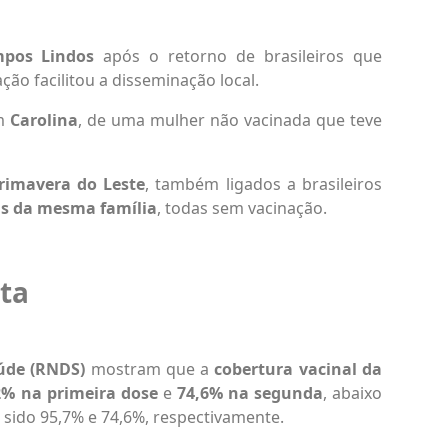
pos Lindos
após o retorno de brasileiros que
ção facilitou a disseminação local.
m
Carolina
, de uma mulher não vacinada que teve
rimavera do Leste
, também ligados a brasileiros
as da mesma família
, todas sem vacinação.
ta
úde (RNDS)
mostram que a
cobertura vacinal da
2% na primeira dose
e
74,6% na segunda
, abaixo
 sido 95,7% e 74,6%, respectivamente.