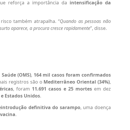
que reforça a importância da
intensificação da
 risco também atrapalha. “
Quando as pessoas não
surto aparece, a procura cresce rapidamente
”, disse.
 Saúde (OMS)
,
164 mil casos foram confirmados
ais registros são o
Mediterrâneo Oriental (34%)
,
ricas
, foram
11.691 casos e 25 mortes
em dez
 e Estados Unidos
.
eintrodução definitiva do sarampo
, uma doença
 vacina
.