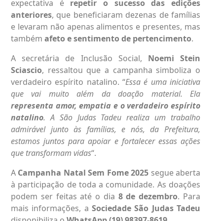
expectativa é
repetir o sucesso das edições
anteriores
, que beneficiaram dezenas de famílias
e levaram não apenas alimentos e presentes, mas
também
afeto e sentimento de pertencimento
.
A secretária de Inclusão Social,
Noemi Stein
Sciascio
, ressaltou que a campanha simboliza o
verdadeiro espírito natalino. “
Essa é uma iniciativa
que vai muito além da doação material. Ela
representa amor, empatia e o verdadeiro espírito
natalino
. A São Judas Tadeu realiza um trabalho
admirável junto às famílias, e nós, da Prefeitura,
estamos juntos para apoiar e fortalecer essas ações
que transformam vidas
“.
A
Campanha Natal Sem Fome 2025
segue aberta
à participação de toda a comunidade. As doações
podem ser feitas até o dia
8 de dezembro
. Para
mais informações, a
Sociedade São Judas Tadeu
disponibiliza o
WhatsApp (19) 98397-8619
.