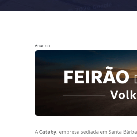
Anúncio
A
Cataby
, empresa sediada em Santa Bárba