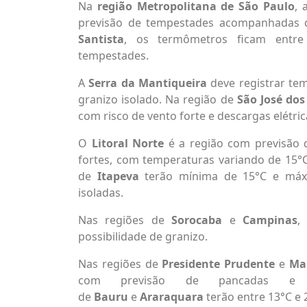
Na
região Metropolitana de São Paulo
, 
previsão de tempestades acompanhadas de
Santista
, os termômetros ficam entr
tempestades.
A
Serra da Mantiqueira
deve registrar te
granizo isolado. Na região de
São José do
com risco de vento forte e descargas elétric
O
Litoral Norte
é a região com previsão d
fortes, com temperaturas variando de 15
de
Itapeva
terão mínima de 15°C e máx
isoladas.
Nas regiões de
Sorocaba
e
Campinas
,
possibilidade de granizo.
Nas regiões de
Presidente Prudente
e
Mar
com previsão de pancadas e t
de
Bauru
e
Araraquara
terão entre 13°C e 