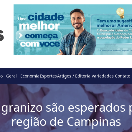
do
Geral
Economia
Esportes
Artigos / Editorial
Variedades
Contato
é granizo são esperados 
região de Campinas