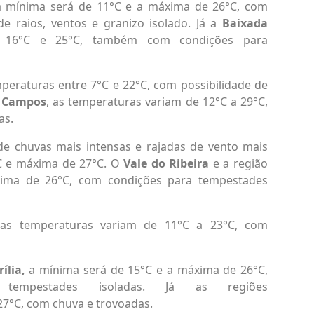
a mínima será de 11°C e a máxima de 26°C, com
 raios, ventos e granizo isolado. Já a
Baixada
e 16°C e 25°C, também com condições para
mperaturas entre 7°C e 22°C, com possibilidade de
s Campos
, as temperaturas variam de 12°C a 29°C,
as.
e chuvas mais intensas e rajadas de vento mais
°C e máxima de 27°C. O
Vale do Ribeira
e a região
ima de 26°C, com condições para tempestades
 as temperaturas variam de 11°C a 23°C, com
ília,
a mínima será de 15°C e a máxima de 26°C,
empestades isoladas. Já as regiões
27°C, com chuva e trovoadas.