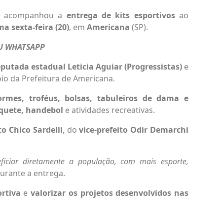
acompanhou a
entrega de kits esportivos
ao
ma sexta-feira (20)
, em
Americana
(SP).
EU WHATSAPP
putada estadual Leticia Aguiar (Progressistas)
e
io da Prefeitura de Americana.
ormes, troféus, bolsas, tabuleiros de dama e
squete, handebol
e atividades recreativas.
to Chico Sardelli
, do
vice-prefeito Odir Demarchi
ficiar diretamente a população, com mais esporte,
durante a entrega.
ortiva
e
valorizar os projetos desenvolvidos nas