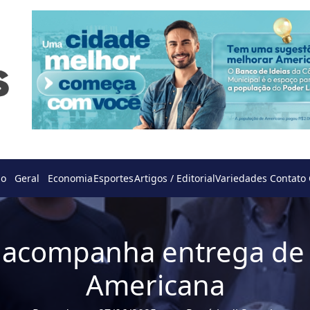
do
Geral
Economia
Esportes
Artigos / Editorial
Variedades
Contato
acompanha entrega de k
Americana