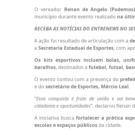
O vereador
Renan de Angelo (Podemos)
município durante evento realizado
na últi
RECEBA AS NOTÍCIAS DO ENTRENEWS NO S
A ação foi resultado de articulação com a
de
a
Secretaria Estadual de Esportes
, com apo
Os kits esportivos incluem bolas, unif
baralhos
, destinados a
futebol, futsal, ba
O evento contou com a presença do
prefei
e do
secretário de Esportes, Márcio Leal
.
“
Essa conquista é fruto de união e vai bene
cidadania e oportunidades
”, declarou Renan 
A iniciativa busca
fortalecer a prática esp
escolas e espaços públicos
da cidade.