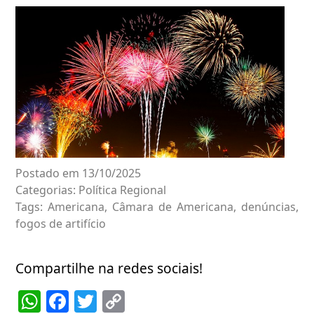
Postado em 13/10/2025
Categorias:
Política Regional
Tags:
Americana
,
Câmara de Americana
,
denúncias
,
fogos de artifício
Compartilhe na redes sociais!
WhatsApp
Facebook
Twitter
Copy