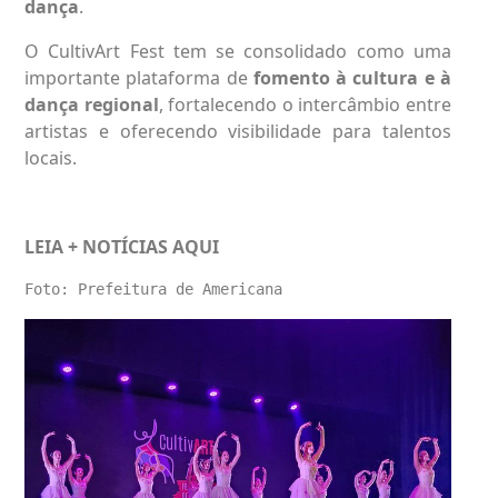
dança
.
O CultivArt Fest tem se consolidado como uma
importante plataforma de
fomento à cultura e à
dança regional
,
fortalecendo o intercâmbio entre
artistas e oferecendo visibilidade para talentos
locais.
LEIA + NOTÍCIAS
AQUI
Foto: Prefeitura de Americana