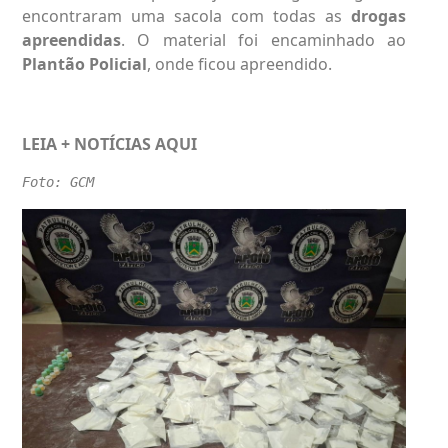
encontraram uma sacola com todas as
drogas
apreendidas
. O material foi encaminhado ao
Plantão Policial
, onde ficou apreendido.
LEIA + NOTÍCIAS
AQUI
Foto: GCM