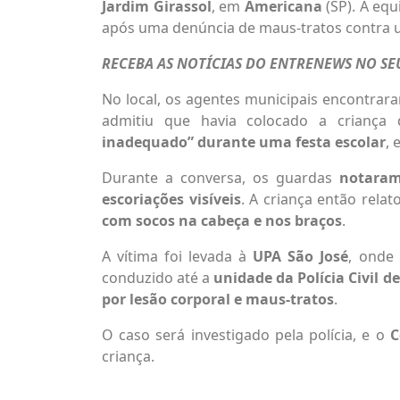
Jardim Girassol
, em
Americana
(SP). A eq
após uma denúncia de maus-tratos contra u
RECEBA AS NOTÍCIAS DO ENTRENEWS NO S
No local, os agentes municipais encontrar
admitiu que havia colocado a criança
inadequado” durante uma festa escolar
, 
Durante a conversa, os guardas
notara
escoriações visíveis
. A criança então rela
com socos na cabeça e nos braços
.
A vítima foi levada à
UPA São José
, onde
conduzido até a
unidade da Polícia Civil d
por lesão corporal
e maus-tratos
.
O caso será investigado pela polícia, e o
C
criança.