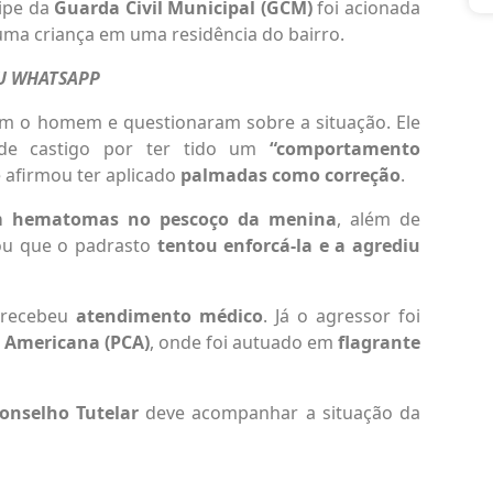
uipe da
Guarda Civil Municipal (GCM)
foi acionada
ma criança em uma residência do bairro.
EU WHATSAPP
am o homem e questionaram sobre a situação. Ele
 de castigo por ter tido um
“comportamento
e afirmou ter aplicado
palmadas como correção
.
m hematomas no pescoço da menina
, além de
tou que o padrasto
tentou enforcá-la e a
agrediu
 recebeu
atendimento médico
. Já o agressor foi
e Americana (PCA)
, onde foi autuado em
flagrante
onselho Tutelar
deve acompanhar a situação da