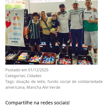
Postado em 01/12/2025
Categorias:
Cidades
Tags:
doação de leite
,
fundo social de solidariedade
americana
,
Mancha Alvi Verde
Compartilhe na redes sociais!