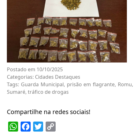
Postado em 10/10/2025
Categorias:
Cidades
Destaques
Tags:
Guarda Municipal
,
prisão em flagrante
,
Romu
,
Sumaré
,
tráfico de drogas
Compartilhe na redes sociais!
WhatsApp
Facebook
Twitter
Copy
Link