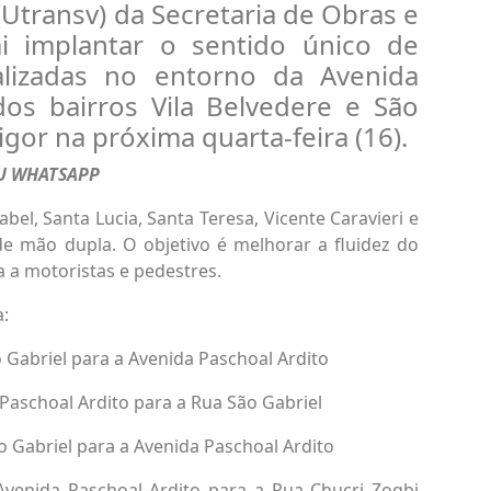
(Utransv) da Secretaria de Obras e
ai implantar o sentido único de
alizadas no entorno da Avenida
dos bairros Vila Belvedere e São
igor na próxima quarta-feira (16).
EU WHATSAPP
bel, Santa Lucia, Santa Teresa, Vicente Caravieri e
 de mão dupla. O objetivo é melhorar a fluidez do
a a motoristas e pedestres.
a:
o Gabriel para a Avenida Paschoal Ardito
 Paschoal Ardito para a Rua São Gabriel
o Gabriel para a Avenida Paschoal Ardito
 Avenida Paschoal Ardito para a Rua Chucri Zogbi