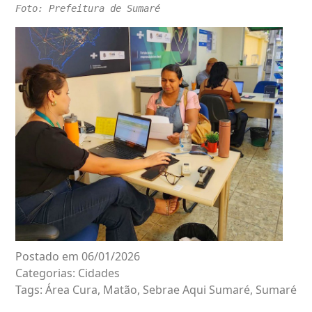
Foto: Prefeitura de Sumaré
Postado em 06/01/2026
Categorias:
Cidades
Tags:
Área Cura
,
Matão
,
Sebrae Aqui Sumaré
,
Sumaré