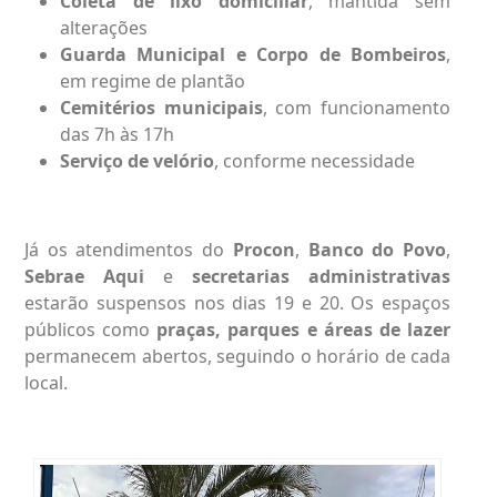
Coleta de lixo domiciliar
, mantida sem
alterações
Guarda Municipal e Corpo de Bombeiros
,
em regime de plantão
Cemitérios municipais
, com funcionamento
das 7h às 17h
Serviço de velório
, conforme necessidade
Já os atendimentos do
Procon
,
Banco do Povo
,
Sebrae Aqui
e
secretarias administrativas
estarão suspensos nos dias 19 e 20. Os espaços
públicos como
praças, parques e áreas de lazer
permanecem abertos, seguindo o horário de cada
local.