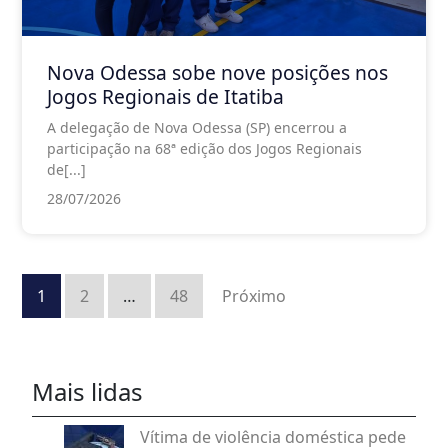
Nova Odessa sobe nove posições nos
Jogos Regionais de Itatiba
A delegação de Nova Odessa (SP) encerrou a
participação na 68ª edição dos Jogos Regionais
de[...]
28/07/2026
Paginação
de
1
2
…
48
Próximo
posts
Mais lidas
Vítima de violência doméstica pede