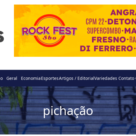
do
Geral
Economia
Esportes
Artigos / Editorial
Variedades
Contato
pichação