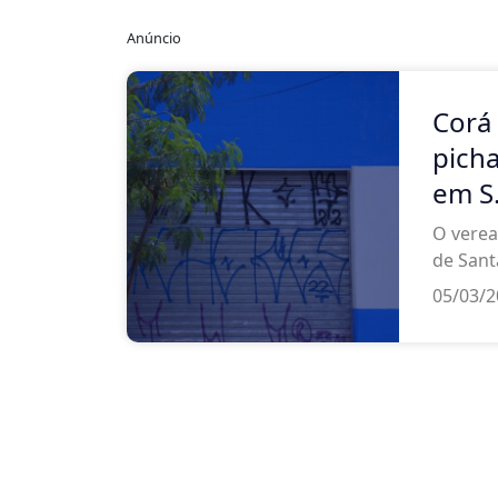
Anúncio
Corá
pich
em S
O verea
de Sant
05/03/