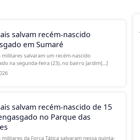
iais salvam recém-nascido
sgado em Sumaré
is militares salvaram um recém-nascido
do na segunda-feira (23), no bairro Jardim[...]
2026
iais salvam recém-nascido de 15
 engasgado no Parque das
es
is militares da Força Tática salvaram nessa quinta-