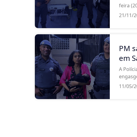
feira (2
21/11/
PM s
em S
A Políc
engasgo
11/05/