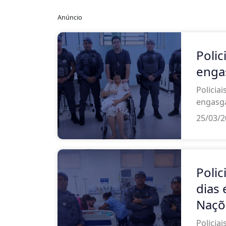
Anúncio
Polic
enga
Policia
engasga
25/03/
Polic
dias
Naçõ
Policia