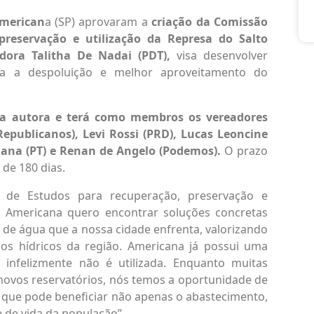
merican
a (SP) aprovaram a
criação da Comissão
preservação e utilização da Represa do Salto
dora Talitha De Nadai (PDT)
,
visa desenvolver
ra a despoluição e melhor aproveitamento do
ora autora e terá como membros os vereadores
Republicanos), Levi Rossi (PRD), Lucas Leoncine
liana (PT) e Renan de Angelo (Podemos).
O prazo
 de 180 dias.
 de Estudos para recuperação, preservação e
m Americana quero encontrar soluções concretas
 de água que a nossa cidade enfrenta, valorizando
s hídricos da região. Americana já possui uma
infelizmente não é utilizada. Enquanto muitas
 novos reservatórios, nós temos a oportunidade de
e, que pode beneficiar não apenas o abastecimento,
de vida da população”.