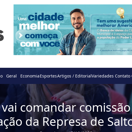
do
Geral
Economia
Esportes
Artigos / Editorial
Variedades
Contato
i vai comandar comissão
ação da Represa de Salt