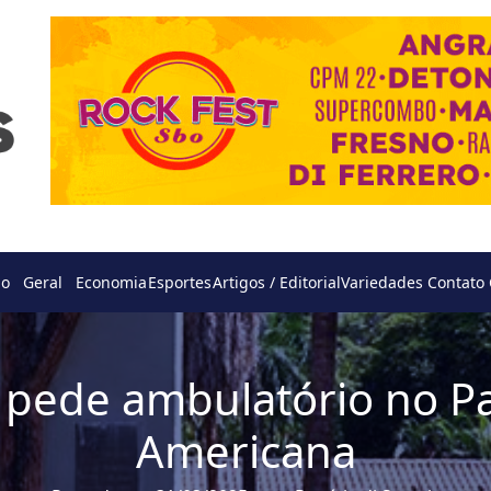
do
Geral
Economia
Esportes
Artigos / Editorial
Variedades
Contato
a pede ambulatório no P
Americana