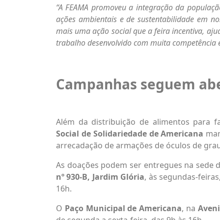
“A FEAMA promoveu a integração da populaç
ações ambientais e de sustentabilidade em no
mais uma ação social que a feira incentiva, aj
trabalho desenvolvido com muita competência e
Campanhas seguem abe
Além da distribuição de alimentos para f
Social de Solidariedade de Americana
man
arrecadação de armações de óculos de grau
As doações podem ser entregues na sede do
nº 930-B, Jardim Glória
, às segundas-feiras
16h.
O
Paço Municipal de Americana
, na
Aveni
de segunda a sexta-feira, das 9h às 16h.