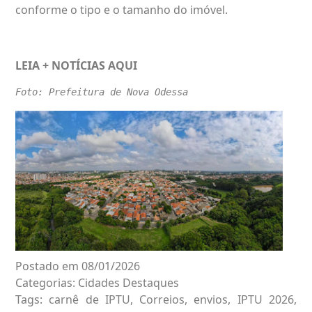
conforme o tipo e o tamanho do imóvel.
LEIA + NOTÍCIAS
AQUI
Foto: Prefeitura de Nova Odessa
Postado em 08/01/2026
Categorias:
Cidades
Destaques
Tags:
carnê de IPTU
,
Correios
,
envios
,
IPTU 2026
,