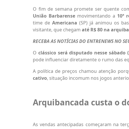
O fim de semana promete ser quente com
União Barbarense
movimentando a
10ª 
time de
Americana
(SP) já animou os bast
visitante, que chegam
até R$ 80 na arquib
RECEBA AS NOTÍCIAS DO ENTRENEWS NO S
O
clássico será disputado nesse sábado (
pode influenciar diretamente o rumo das equ
A política de preços chamou atenção por
cativo
, situação incomum nos jogos anterio
Arquibancada custa o d
As vendas antecipadas começaram na terça-