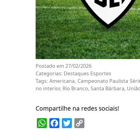
Postado em 27/02/2026
Categorias:
Destaques
Esportes
Tags:
Americana
,
Campeonato Paulista Séri
no interior
,
Rio Branco
,
Santa Bárbara
,
Uniã
Compartilhe na redes sociais!
WhatsApp
Facebook
Twitter
Copy
Link