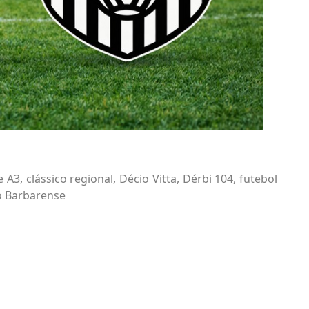
e A3
,
clássico regional
,
Décio Vitta
,
Dérbi 104
,
futebol
o Barbarense