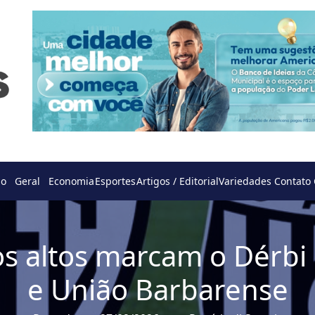
do
Geral
Economia
Esportes
Artigos / Editorial
Variedades
Contato
os altos marcam o Dérbi
e União Barbarense