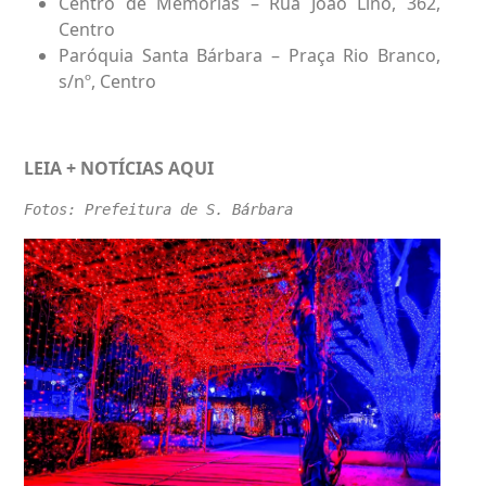
Centro de Memórias – Rua João Lino, 362,
Centro
Paróquia Santa Bárbara – Praça Rio Branco,
s/nº, Centro
LEIA + NOTÍCIAS
AQUI
Fotos: Prefeitura de S. Bárbara