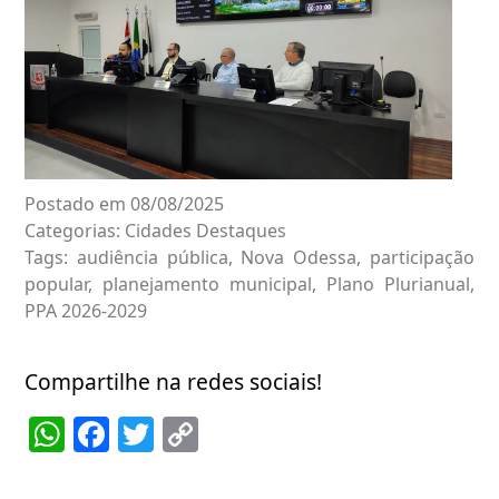
Postado em 08/08/2025
Categorias:
Cidades
Destaques
Tags:
audiência pública
,
Nova Odessa
,
participação
popular
,
planejamento municipal
,
Plano Plurianual
,
PPA 2026-2029
Compartilhe na redes sociais!
WhatsApp
Facebook
Twitter
Copy
Link