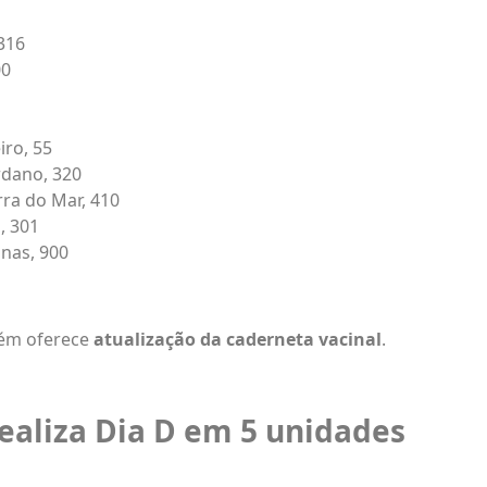
316
00
ro, 55
rdano, 320
rra do Mar, 410
, 301
nas, 900
ém oferece
atualização da caderneta vacinal
.
ealiza Dia D em 5 unidades