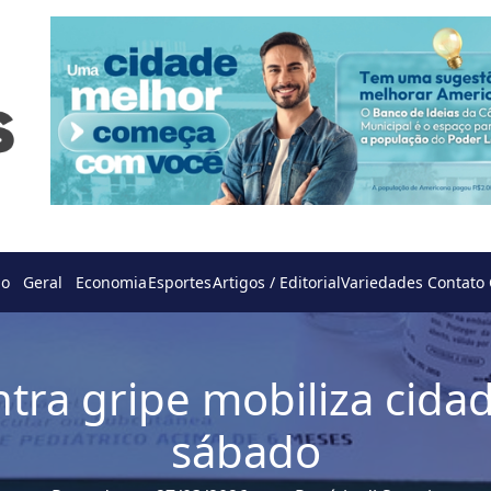
do
Geral
Economia
Esportes
Artigos / Editorial
Variedades
Contato
ntra gripe mobiliza cida
sábado