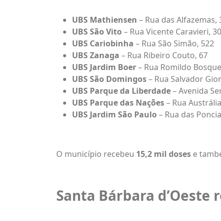
UBS Mathiensen
– Rua das Alfazemas, 
UBS São Vito
– Rua Vicente Caravieri, 3
UBS Cariobinha
– Rua São Simão, 522
UBS Zanaga
– Rua Ribeiro Couto, 67
UBS Jardim Boer
– Rua Romildo Bosquei
UBS São Domingos
– Rua Salvador Gio
UBS Parque da Liberdade
– Avenida Se
UBS Parque das Nações
– Rua Austrália
UBS Jardim São Paulo
– Rua das Poncia
O município recebeu
15,2 mil doses
e tamb
Santa Bárbara d’Oeste r